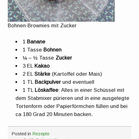
Bohnen-Brownies mit Zucker
1
Banane
1 Tasse
Bohnen
¼ – ½ Tasse
Zucker
3 EL
Kakao
2 EL
Stärke
(Kartoffel oder Mais)
1 TL
Backpulver
und eventuell
1 TL
Löskaffee
: Alles in einer Schüssel mit
dem Stabmixer pürieren und in eine ausgelegte
Tortenform oder Papierförmchen füllen und bei
ca 180 Grad 20 Minuten backen.
Posted in
Rezepte