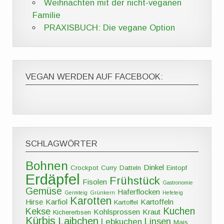
Weihnachten mit der nicht-veganen
Familie
PRAXISBUCH: Die vegane Option
VEGAN WERDEN AUF FACEBOOK:
SCHLAGWÖRTER
Bohnen
Dinkel
Crockpot
Curry
Datteln
Eintopf
Erdäpfel
Frühstück
Fisolen
Gastronomie
Gemüse
Haferflocken
Germteig
Grünkern
Hefeteig
Karotten
Hirse
Karfiol
Kartoffeln
Kartoffel
Kuchen
Kekse
Kohlsprossen
Kraut
Kichererbsen
Kürbis
Laibchen
Linsen
Lebkuchen
Mais