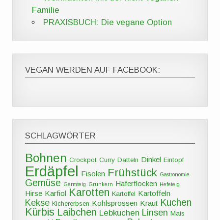
Familie
PRAXISBUCH: Die vegane Option
VEGAN WERDEN AUF FACEBOOK:
SCHLAGWÖRTER
Bohnen
Dinkel
Crockpot
Curry
Datteln
Eintopf
Erdäpfel
Frühstück
Fisolen
Gastronomie
Gemüse
Haferflocken
Germteig
Grünkern
Hefeteig
Karotten
Hirse
Karfiol
Kartoffeln
Kartoffel
Kuchen
Kekse
Kohlsprossen
Kraut
Kichererbsen
Kürbis
Laibchen
Linsen
Lebkuchen
Mais