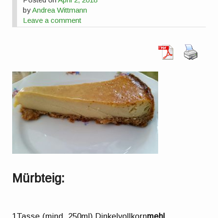
by
Andrea Wittmann
Leave a comment
Mürbteig:
1Tasse (mind. 250ml) Dinkelvollkorn
mehl