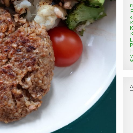
E
G
K
L
P
V
W