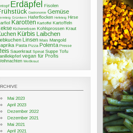
Erdäpfel
Fisolen
intopf
Frühstück
Gemüse
Gastronomie
Haferflocken
Hirse
ermteig
Grünkern
Hefeteig
Karotten
arfiol
Kartoffeln
Kartoffel
Kekse
Kohlsprossen
Kraut
Kichererbsen
Kürbis
Kuchen
Laibchen
Linsen
ebkuchen
Mangold
Mais
Polenta
aprika
Pasta
Pizza
Presse
Reis
Sauerkraut
Suppe
Tofu
Spinat
vegan für Profis
anillekipferl
eihnachten
Weißkraut
ARCHIVE
Mai 2023
April 2023
Dezember 2022
Dezember 2021
Mai 2021
April 2021