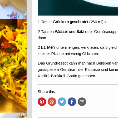
1 Tasse
Grünkern geschrotet
(250 ml) in
2 Tassen
Wasser
und
Salz
oder Gemüsesuppe 
dann
2 EL
Mehl
untermengen, verkneten, ca 8 gleic
in einer Pfanne mit wenig Öl braten.
Das Grundrezept kann man nach Belieben varii
geraspeltem Gemüse ; der Fantasie sind keine
Karfiol-Brokkoli-Gratin gegessen.
Share this: