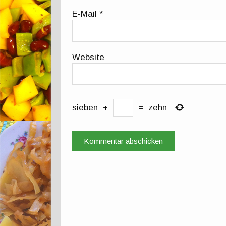
E-Mail
*
Website
sieben
+
=
zehn