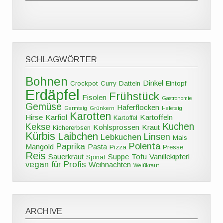
SCHLAGWÖRTER
Bohnen
Dinkel
Crockpot
Curry
Datteln
Eintopf
Erdäpfel
Frühstück
Fisolen
Gastronomie
Gemüse
Haferflocken
Germteig
Grünkern
Hefeteig
Karotten
Hirse
Karfiol
Kartoffeln
Kartoffel
Kuchen
Kekse
Kohlsprossen
Kraut
Kichererbsen
Kürbis
Laibchen
Linsen
Lebkuchen
Mais
Polenta
Paprika
Mangold
Pasta
Pizza
Presse
Reis
Sauerkraut
Suppe
Tofu
Vanillekipferl
Spinat
vegan für Profis
Weihnachten
Weißkraut
ARCHIVE