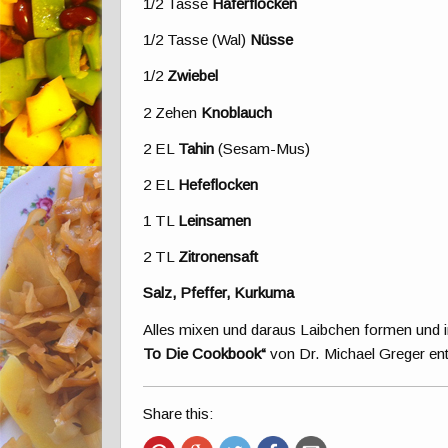
1/2 Tasse
Haferflocken
1/2 Tasse (Wal)
Nüsse
1/2
Zwiebel
2 Zehen
Knoblauch
2 EL
Tahin
(Sesam-Mus)
2 EL
Hefeflocken
1 TL
Leinsamen
2 TL
Zitronensaft
Salz, Pfeffer, Kurkuma
Alles mixen und daraus Laibchen formen und i
To Die Cookbook“
von Dr. Michael Greger ent
Share this: