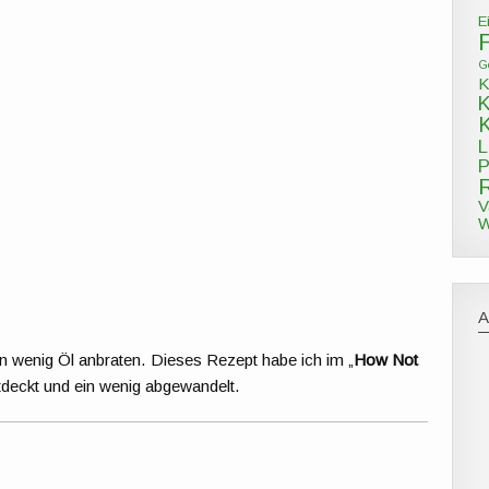
E
G
K
L
P
V
W
n wenig Öl anbraten. Dieses Rezept habe ich im „
How Not
deckt und ein wenig abgewandelt.