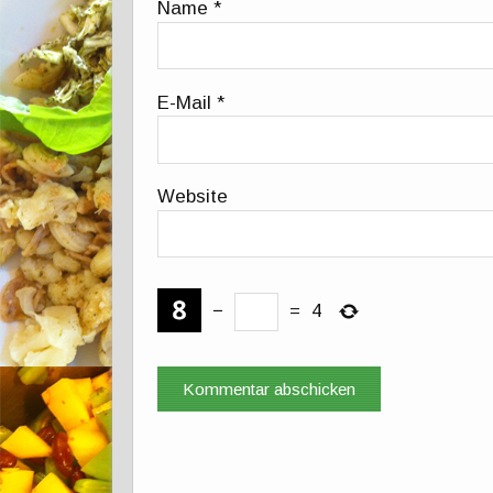
Name
*
E-Mail
*
Website
−
=
4