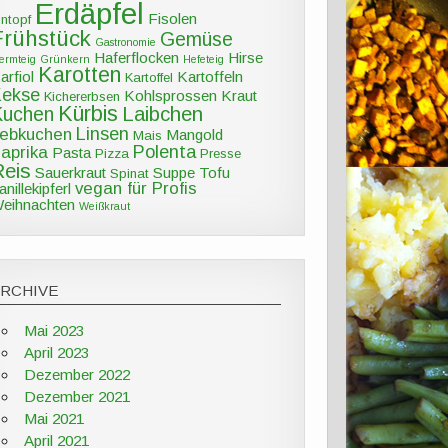
Erdäpfel
Fisolen
intopf
Frühstück
Gemüse
Gastronomie
Haferflocken
Hirse
ermteig
Grünkern
Hefeteig
Karotten
arfiol
Kartoffeln
Kartoffel
Kekse
Kohlsprossen
Kraut
Kichererbsen
Kürbis
Kuchen
Laibchen
Linsen
ebkuchen
Mangold
Mais
Polenta
aprika
Pasta
Pizza
Presse
Reis
Sauerkraut
Suppe
Tofu
Spinat
vegan für Profis
anillekipferl
eihnachten
Weißkraut
ARCHIVE
Mai 2023
April 2023
Dezember 2022
Dezember 2021
Mai 2021
April 2021