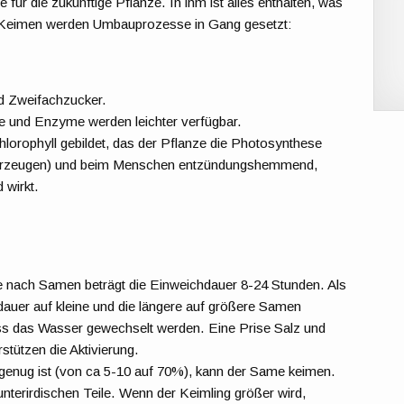
für die zukünftige Pflanze. In ihm ist alles enthalten, was
Keimen werden Umbauprozesse in Gang gesetzt:
d Zweifachzucker.
ne und Enzyme werden leichter verfügbar.
hlorophyll gebildet, das der Pflanze die Photosynthese
 erzeugen) und beim Menschen entzündungshemmend,
 wirkt.
e nach Samen beträgt die Einweichdauer 8-24 Stunden. Als
auer auf kleine und die längere auf größere Samen
 das Wasser gewechselt werden. Eine Prise Salz und
stützen die Aktivierung.
enug ist (von ca 5-10 auf 70%), kann der Same keimen.
unterirdischen Teile. Wenn der Keimling größer wird,