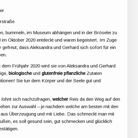
er
rstraße
ahren, bummeln, im Museum abhängen und in der Bröselei zu
l im Oktober 2020 entdeckt und waren begeistert. Im Zuge
 gefreut, dass Aleksandra und Gerhard sich sofort für ein
ben.
eit dem Frühjahr 2020 wird sie von Aleksandra und Gerhard
tige,
biologische
und
glutenfreie
pflanzliche
Zutaten
itionen! Sie tun dem Körper und der Seele gut und
s lohnt sich nachzufragen,
welcher
Reis da den Weg auf den
stehen zur Auswahl – je nachdem welche am besten mit den
t aus Überzeugung und mit Liebe. Das schmeckt man mit
außen, es soll gesund sein, gut schmecken und glücklich
estätigen.