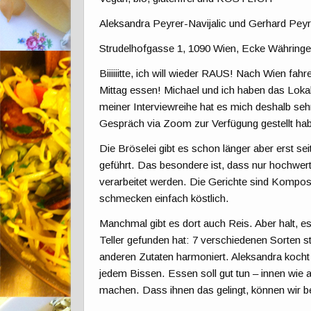
Aleksandra Peyrer-Navijalic und Gerhard Peyr
Strudelhofgasse 1, 1090 Wien, Ecke Währinge
Biiiiiitte, ich will wieder RAUS! Nach Wien f
Mittag essen! Michael und ich haben das Loka
meiner Interviewreihe hat es mich deshalb sehr
Gespräch via Zoom zur Verfügung gestellt ha
Die Bröselei gibt es schon länger aber erst s
geführt. Das besondere ist, dass nur hochwer
verarbeitet werden. Die Gerichte sind Kompos
schmecken einfach köstlich.
Manchmal gibt es dort auch Reis. Aber halt, e
Teller gefunden hat: 7 verschiedenen Sorten 
anderen Zutaten harmoniert. Aleksandra koch
jedem Bissen. Essen soll gut tun – innen wie 
machen. Dass ihnen das gelingt, können wir b