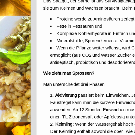
Das Saatgut, der Same ist das Survivalpackage 
sie zum Keimen und Wachsen braucht. Beim 
Proteine werde zu Aminosäuren zerlegt
Fette in Fettsäuren und
Komplexe Kohlenhydrate in Einfach un
Mineralstoffe, Spurenelemente, Vitami
Wenn die Pflanze weiter wächst, wird C
ermöglicht (aus CO2 und Wasser Zucker
antiseptisch, probiotisch und desodorierend
Wie zieht man Sprossen?
Man unterscheidet drei Phasen
Aktivierung
passiert beim Einweichen. J
Faustregel kann man die kürzere Einweichd
anwenden. Ab 12 Stunden Einweichen muss
einen TL Zitronensaft oder Apfelessig unter
Keimling:
Wenn der Wassergehalt hoch g
Der Keimling enthält sowohl die ober- wie 