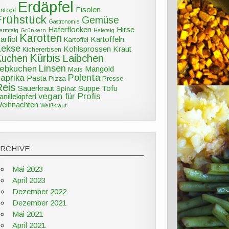
Erdäpfel
Fisolen
intopf
Frühstück
Gemüse
Gastronomie
Haferflocken
Hirse
ermteig
Grünkern
Hefeteig
Karotten
arfiol
Kartoffeln
Kartoffel
Kekse
Kohlsprossen
Kraut
Kichererbsen
Kürbis
Kuchen
Laibchen
Linsen
ebkuchen
Mangold
Mais
Polenta
aprika
Pasta
Pizza
Presse
Reis
Sauerkraut
Suppe
Tofu
Spinat
vegan für Profis
anillekipferl
eihnachten
Weißkraut
ARCHIVE
Mai 2023
April 2023
Dezember 2022
Dezember 2021
Mai 2021
April 2021