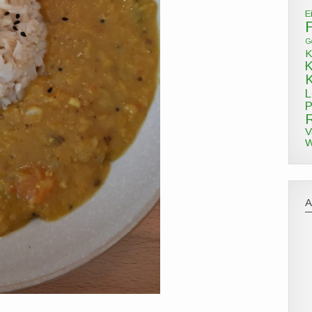
E
G
K
L
P
V
W