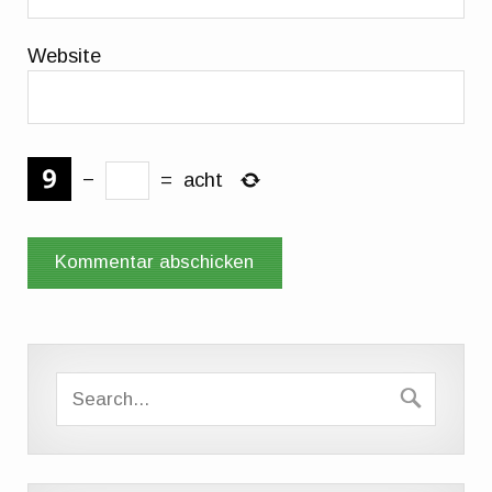
Website
−
=
acht