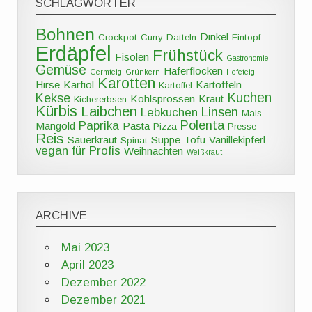
SCHLAGWÖRTER
Bohnen
Dinkel
Crockpot
Curry
Datteln
Eintopf
Erdäpfel
Frühstück
Fisolen
Gastronomie
Gemüse
Haferflocken
Germteig
Grünkern
Hefeteig
Karotten
Hirse
Karfiol
Kartoffeln
Kartoffel
Kuchen
Kekse
Kohlsprossen
Kraut
Kichererbsen
Kürbis
Laibchen
Linsen
Lebkuchen
Mais
Polenta
Paprika
Mangold
Pasta
Pizza
Presse
Reis
Sauerkraut
Suppe
Tofu
Vanillekipferl
Spinat
vegan für Profis
Weihnachten
Weißkraut
ARCHIVE
Mai 2023
April 2023
Dezember 2022
Dezember 2021