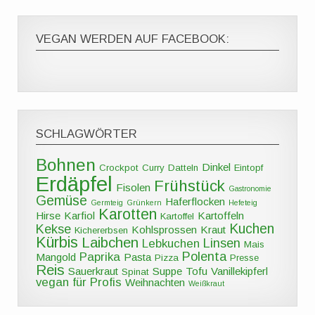
VEGAN WERDEN AUF FACEBOOK:
SCHLAGWÖRTER
Bohnen
Dinkel
Crockpot
Curry
Datteln
Eintopf
Erdäpfel
Frühstück
Fisolen
Gastronomie
Gemüse
Haferflocken
Germteig
Grünkern
Hefeteig
Karotten
Hirse
Karfiol
Kartoffeln
Kartoffel
Kuchen
Kekse
Kohlsprossen
Kraut
Kichererbsen
Kürbis
Laibchen
Linsen
Lebkuchen
Mais
Polenta
Paprika
Mangold
Pasta
Pizza
Presse
Reis
Sauerkraut
Suppe
Tofu
Vanillekipferl
Spinat
vegan für Profis
Weihnachten
Weißkraut