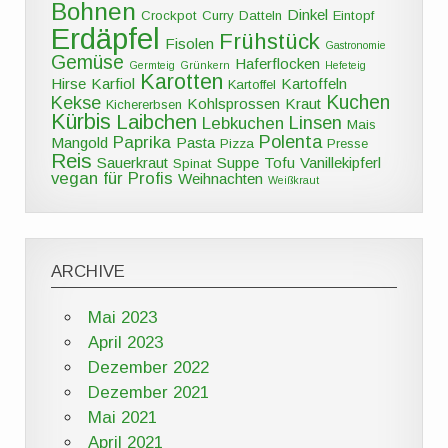
Bohnen
Dinkel
Crockpot
Curry
Datteln
Eintopf
Erdäpfel
Frühstück
Fisolen
Gastronomie
Gemüse
Haferflocken
Germteig
Grünkern
Hefeteig
Karotten
Hirse
Karfiol
Kartoffeln
Kartoffel
Kuchen
Kekse
Kohlsprossen
Kraut
Kichererbsen
Kürbis
Laibchen
Linsen
Lebkuchen
Mais
Polenta
Paprika
Mangold
Pasta
Pizza
Presse
Reis
Sauerkraut
Suppe
Tofu
Vanillekipferl
Spinat
vegan für Profis
Weihnachten
Weißkraut
ARCHIVE
Mai 2023
April 2023
Dezember 2022
Dezember 2021
Mai 2021
April 2021