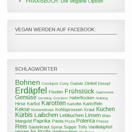
PRAXISBUCH: Die vegane Option
VEGAN WERDEN AUF FACEBOOK:
SCHLAGWÖRTER
Bohnen
Dinkel
Crockpot
Curry
Datteln
Eintopf
Erdäpfel
Frühstück
Fisolen
Gastronomie
Gemüse
Haferflocken
Germteig
Grünkern
Hefeteig
Karotten
Hirse
Karfiol
Kartoffeln
Kartoffel
Kuchen
Kekse
Kohlsprossen
Kraut
Kichererbsen
Kürbis
Laibchen
Linsen
Lebkuchen
Mais
Polenta
Paprika
Mangold
Pasta
Pizza
Presse
Reis
Sauerkraut
Suppe
Tofu
Vanillekipferl
Spinat
vegan für Profis
Weihnachten
Weißkraut