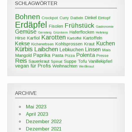
SCHLAGWÖRTER
Bohnen
Dinkel
Crockpot
Curry
Datteln
Eintopf
Erdäpfel
Frühstück
Fisolen
Gastronomie
Gemüse
Haferflocken
Germteig
Grünkern
Hefeteig
Karotten
Hirse
Karfiol
Kartoffeln
Kartoffel
Kuchen
Kekse
Kohlsprossen
Kraut
Kichererbsen
Kürbis
Laibchen
Linsen
Lebkuchen
Mais
Polenta
Paprika
Mangold
Pasta
Pizza
Presse
Reis
Sauerkraut
Suppe
Tofu
Vanillekipferl
Spinat
vegan für Profis
Weihnachten
Weißkraut
ARCHIVE
Mai 2023
April 2023
Dezember 2022
Dezember 2021