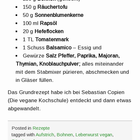
150 g
Räuchertofu
50 g
Sonnenblumenkerne
100 ml
Rapsöl
20 g
Hefeflocken
1 TL
Tomatenmark
1 Schuss
Balsamico
– Essig und
Gewürze
Salz Pfeffer, Paprika, Majoran,
Thymian, Knoblauchpulver;
alles miteinander
mit dem Stabmixer pürieren, abschmecken und
in Gläser füllen.
Das Grundrezept habe ich bei Sebastian Copien
(Die vegane Kochschule) entdeckt und dann etwas
abgewandelt.
Posted in
Rezepte
tagged with
Aufstrich
,
Bohnen
,
Leberwurst vegan
,