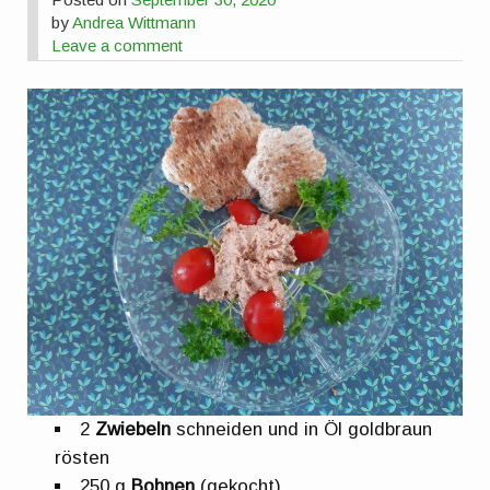
by
Andrea Wittmann
Leave a comment
2
Zwiebeln
schneiden und in Öl goldbraun
rösten
250 g
Bohnen
(gekocht)