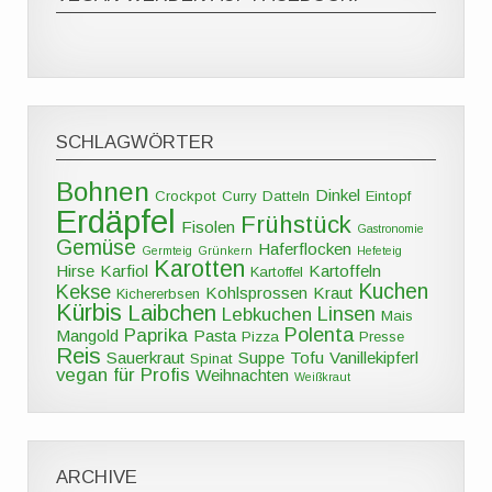
SCHLAGWÖRTER
Bohnen
Dinkel
Crockpot
Curry
Datteln
Eintopf
Erdäpfel
Frühstück
Fisolen
Gastronomie
Gemüse
Haferflocken
Germteig
Grünkern
Hefeteig
Karotten
Hirse
Karfiol
Kartoffeln
Kartoffel
Kuchen
Kekse
Kohlsprossen
Kraut
Kichererbsen
Kürbis
Laibchen
Linsen
Lebkuchen
Mais
Polenta
Paprika
Mangold
Pasta
Pizza
Presse
Reis
Sauerkraut
Suppe
Tofu
Vanillekipferl
Spinat
vegan für Profis
Weihnachten
Weißkraut
ARCHIVE