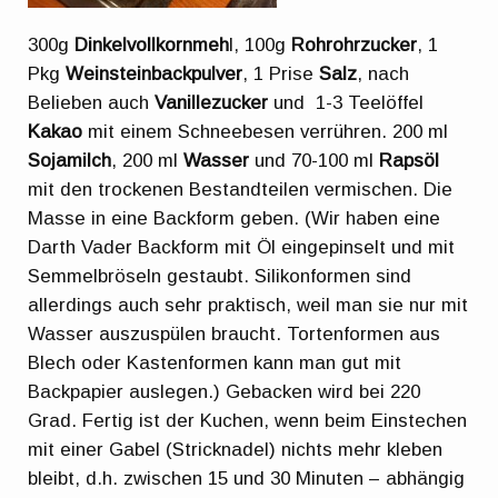
300g
Dinkelvollkornmeh
l, 100g
Rohrohrzucker
, 1
Pkg
Weinsteinbackpulver
, 1 Prise
Salz
, nach
Belieben auch
Vanillezucker
und 1-3 Teelöffel
Kakao
mit einem Schneebesen verrühren. 200 ml
Sojamilch
, 200 ml
Wasser
und 70-100 ml
Rapsöl
mit den trockenen Bestandteilen vermischen. Die
Masse in eine Backform geben. (Wir haben eine
Darth Vader Backform mit Öl eingepinselt und mit
Semmelbröseln gestaubt. Silikonformen sind
allerdings auch sehr praktisch, weil man sie nur mit
Wasser auszuspülen braucht. Tortenformen aus
Blech oder Kastenformen kann man gut mit
Backpapier auslegen.) Gebacken wird bei 220
Grad. Fertig ist der Kuchen, wenn beim Einstechen
mit einer Gabel (Stricknadel) nichts mehr kleben
bleibt, d.h. zwischen 15 und 30 Minuten – abhängig