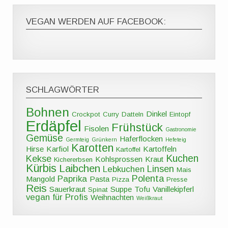
VEGAN WERDEN AUF FACEBOOK:
SCHLAGWÖRTER
Bohnen
Dinkel
Crockpot
Curry
Datteln
Eintopf
Erdäpfel
Frühstück
Fisolen
Gastronomie
Gemüse
Haferflocken
Germteig
Grünkern
Hefeteig
Karotten
Hirse
Karfiol
Kartoffeln
Kartoffel
Kuchen
Kekse
Kohlsprossen
Kraut
Kichererbsen
Kürbis
Laibchen
Linsen
Lebkuchen
Mais
Polenta
Paprika
Mangold
Pasta
Pizza
Presse
Reis
Sauerkraut
Suppe
Tofu
Vanillekipferl
Spinat
vegan für Profis
Weihnachten
Weißkraut