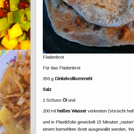
Fladenbrot
Für das Fladenbrot
350 g
Dinkelvollkornmehl
Salz
1 Schuss
Öl
und
200 ml
heißes Wasser
verkneten (Vorsicht hei
und in Plastkfolie gewickelt 15 Minuten „raste
einem bemehlten Brett ausgewalkt werden. Wenn