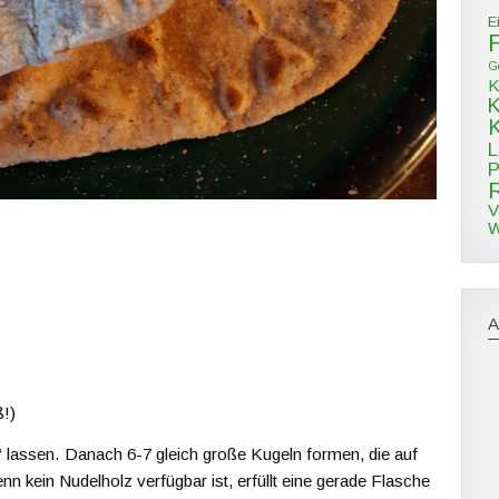
E
G
K
L
P
V
W
ß!)
n“ lassen. Danach 6-7 gleich große Kugeln formen, die auf
 kein Nudelholz verfügbar ist, erfüllt eine gerade Flasche