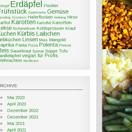
Erdäpfel
Fisolen
intopf
Frühstück
Gemüse
Gastronomie
Haferflocken
Hirse
ermteig
Grünkern
Hefeteig
Karotten
arfiol
Kartoffeln
Kartoffel
Kekse
Kohlsprossen
Kraut
Kichererbsen
Kürbis
Kuchen
Laibchen
Linsen
ebkuchen
Mangold
Mais
Polenta
aprika
Pasta
Pizza
Presse
Reis
Sauerkraut
Suppe
Tofu
Spinat
vegan für Profis
anillekipferl
eihnachten
Weißkraut
ARCHIVE
Mai 2023
April 2023
Dezember 2022
Dezember 2021
Mai 2021
April 2021