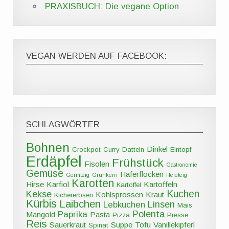
PRAXISBUCH: Die vegane Option
VEGAN WERDEN AUF FACEBOOK:
SCHLAGWÖRTER
Bohnen
Dinkel
Crockpot
Curry
Datteln
Eintopf
Erdäpfel
Frühstück
Fisolen
Gastronomie
Gemüse
Haferflocken
Germteig
Grünkern
Hefeteig
Karotten
Hirse
Karfiol
Kartoffeln
Kartoffel
Kuchen
Kekse
Kohlsprossen
Kraut
Kichererbsen
Kürbis
Laibchen
Linsen
Lebkuchen
Mais
Polenta
Paprika
Mangold
Pasta
Pizza
Presse
Reis
Sauerkraut
Suppe
Tofu
Vanillekipferl
Spinat