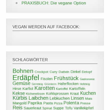
PRAXISBUCH: Die vegane Option
VEGAN WERDEN AUF FACEBOOK:
SCHLAGWÖRTER
Bohnen
Dinkel
Crockpot
Curry
Datteln
Eintopf
Erdäpfel
Frühstück
Fisolen
Gastronomie
Gemüse
Haferflocken
Germteig
Grünkern
Hefeteig
Karotten
Hirse
Karfiol
Kartoffeln
Kartoffel
Kuchen
Kekse
Kohlsprossen
Kraut
Kichererbsen
Kürbis
Laibchen
Linsen
Lebkuchen
Mais
Polenta
Paprika
Mangold
Pasta
Pizza
Presse
Reis
Sauerkraut
Suppe
Tofu
Vanillekipferl
Spinat