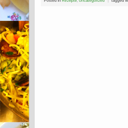
Posted in
Rezepte
,
Uncategorized
tagged w