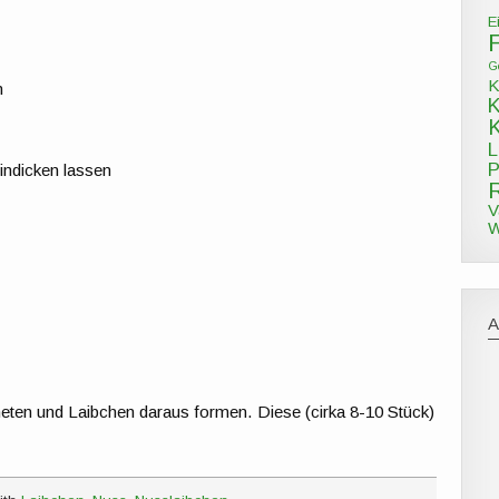
E
G
K
n
L
P
indicken lassen
V
W
neten und Laibchen daraus formen. Diese (cirka 8-10 Stück)