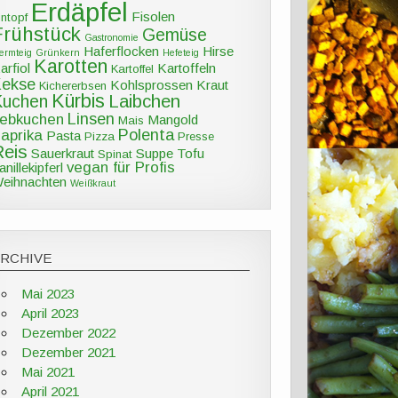
Erdäpfel
Fisolen
intopf
Frühstück
Gemüse
Gastronomie
Haferflocken
Hirse
ermteig
Grünkern
Hefeteig
Karotten
arfiol
Kartoffeln
Kartoffel
Kekse
Kohlsprossen
Kraut
Kichererbsen
Kürbis
Kuchen
Laibchen
Linsen
ebkuchen
Mangold
Mais
Polenta
aprika
Pasta
Pizza
Presse
Reis
Sauerkraut
Suppe
Tofu
Spinat
vegan für Profis
anillekipferl
eihnachten
Weißkraut
ARCHIVE
Mai 2023
April 2023
Dezember 2022
Dezember 2021
Mai 2021
April 2021