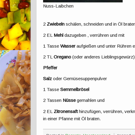
Nuss-Laibchen
2
Zwiebeln
schälen, schneiden und in Öl brate
2 EL
Mehl
dazugeben , verrühren und mit
1 Tasse
Wasser
aufgießen und unter Rühren e
2 TL
Oregano
(oder anderes Lieblingsgewürz)
Pfeffer
Salz
oder Gemüsesuppenpulver
1 Tasse
Semmelbrösel
2 Tassen
Nüsse
gemahlen und
2 EL
Zitronensaft
hinzufügen, verrühren, verk
in einer Pfanne mit Öl braten.