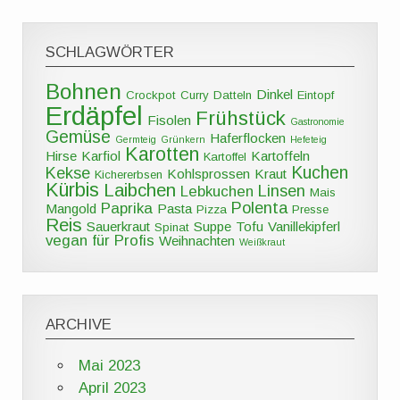
SCHLAGWÖRTER
Bohnen
Dinkel
Crockpot
Curry
Datteln
Eintopf
Erdäpfel
Frühstück
Fisolen
Gastronomie
Gemüse
Haferflocken
Germteig
Grünkern
Hefeteig
Karotten
Hirse
Karfiol
Kartoffeln
Kartoffel
Kuchen
Kekse
Kohlsprossen
Kraut
Kichererbsen
Kürbis
Laibchen
Linsen
Lebkuchen
Mais
Polenta
Paprika
Mangold
Pasta
Pizza
Presse
Reis
Sauerkraut
Suppe
Tofu
Vanillekipferl
Spinat
vegan für Profis
Weihnachten
Weißkraut
ARCHIVE
Mai 2023
April 2023