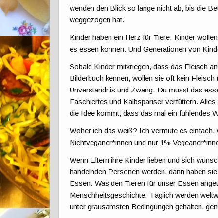
wenden den Blick so lange nicht ab, bis die 
weggezogen hat.
Kinder haben ein Herz für Tiere. Kinder wollen
es essen können. Und Generationen von Kindern
Sobald Kinder mitkriegen, dass das Fleisch am 
Bilderbuch kennen, wollen sie oft kein Fleisch
Unverständnis und Zwang: Du musst das essen
Faschiertes und Kalbspariser verfüttern. Alles
die Idee kommt, dass das mal ein fühlendes W
Woher ich das weiß? Ich vermute es einfach, 
Nichtveganer*innen und nur 1% Vegeaner*inne
Wenn Eltern ihre Kinder lieben und sich wünsc
handelnden Personen werden, dann haben sie di
Essen. Was den Tieren für unser Essen angeta
Menschheitsgeschichte. Täglich werden weltwe
unter grausamsten Bedingungen gehalten, gem