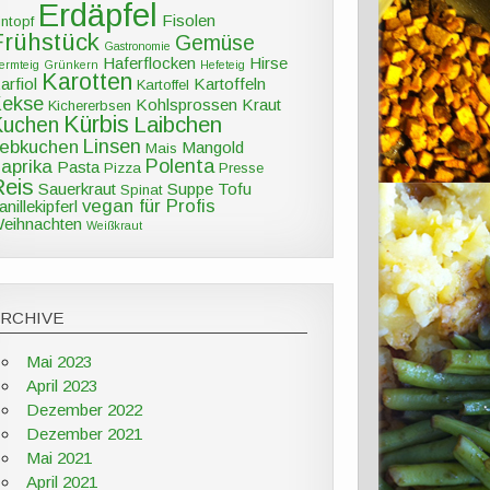
Erdäpfel
Fisolen
intopf
Frühstück
Gemüse
Gastronomie
Haferflocken
Hirse
ermteig
Grünkern
Hefeteig
Karotten
arfiol
Kartoffeln
Kartoffel
Kekse
Kohlsprossen
Kraut
Kichererbsen
Kürbis
Kuchen
Laibchen
Linsen
ebkuchen
Mangold
Mais
Polenta
aprika
Pasta
Pizza
Presse
Reis
Sauerkraut
Suppe
Tofu
Spinat
vegan für Profis
anillekipferl
eihnachten
Weißkraut
ARCHIVE
Mai 2023
April 2023
Dezember 2022
Dezember 2021
Mai 2021
April 2021