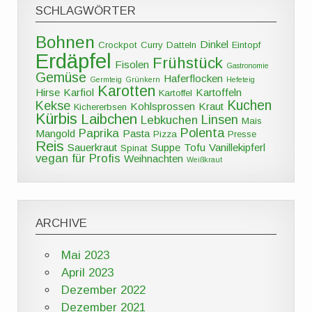
SCHLAGWÖRTER
Bohnen
Dinkel
Crockpot
Curry
Datteln
Eintopf
Erdäpfel
Frühstück
Fisolen
Gastronomie
Gemüse
Haferflocken
Germteig
Grünkern
Hefeteig
Karotten
Hirse
Karfiol
Kartoffeln
Kartoffel
Kuchen
Kekse
Kohlsprossen
Kraut
Kichererbsen
Kürbis
Laibchen
Linsen
Lebkuchen
Mais
Polenta
Paprika
Mangold
Pasta
Pizza
Presse
Reis
Sauerkraut
Suppe
Tofu
Vanillekipferl
Spinat
vegan für Profis
Weihnachten
Weißkraut
ARCHIVE
Mai 2023
April 2023
Dezember 2022
Dezember 2021