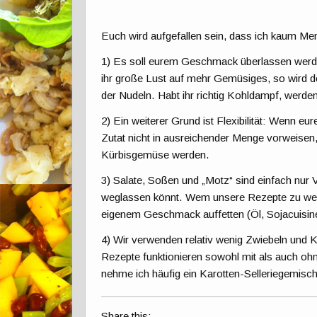
Euch wird aufgefallen sein, dass ich kaum 
1) Es soll eurem Geschmack überlassen werden
ihr große Lust auf mehr Gemüsiges, so wird d
der Nudeln. Habt ihr richtig Kohldampf, werde
2) Ein weiterer Grund ist Flexibilität: Wenn 
Zutat nicht in ausreichender Menge vorweise
Kürbisgemüse werden.
3) Salate, Soßen und „Motz“ sind einfach nur V
weglassen könnt. Wem unsere Rezepte zu wenig
eigenem Geschmack auffetten (Öl, Sojacuisin
4) Wir verwenden relativ wenig Zwiebeln und 
Rezepte funktionieren sowohl mit als auch o
nehme ich häufig ein Karotten-Selleriegemisch 
Share this: