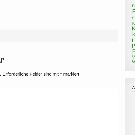
E
G
K
L
P
r
V
W
.
Erforderliche Felder sind mit
*
markiert