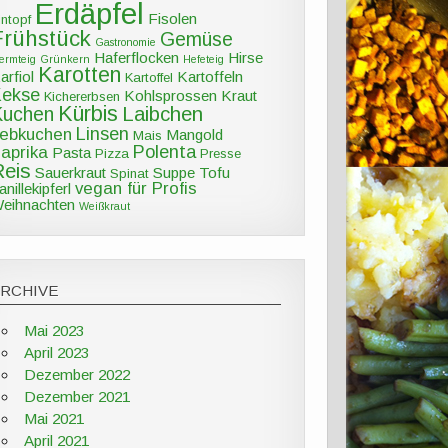
Erdäpfel
Fisolen
intopf
Frühstück
Gemüse
Gastronomie
Haferflocken
Hirse
ermteig
Grünkern
Hefeteig
Karotten
arfiol
Kartoffeln
Kartoffel
Kekse
Kohlsprossen
Kraut
Kichererbsen
Kürbis
Kuchen
Laibchen
Linsen
ebkuchen
Mangold
Mais
Polenta
aprika
Pasta
Pizza
Presse
Reis
Sauerkraut
Suppe
Tofu
Spinat
vegan für Profis
anillekipferl
eihnachten
Weißkraut
ARCHIVE
Mai 2023
April 2023
Dezember 2022
Dezember 2021
Mai 2021
April 2021