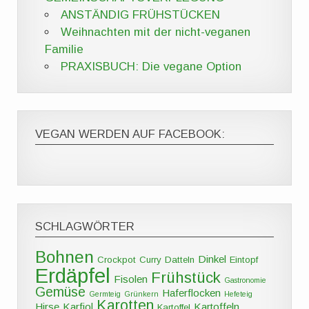
ANSTÄNDIG FRÜHSTÜCKEN
Weihnachten mit der nicht-veganen
Familie
PRAXISBUCH: Die vegane Option
VEGAN WERDEN AUF FACEBOOK:
SCHLAGWÖRTER
Bohnen
Dinkel
Crockpot
Curry
Datteln
Eintopf
Erdäpfel
Frühstück
Fisolen
Gastronomie
Gemüse
Haferflocken
Germteig
Grünkern
Hefeteig
Karotten
Hirse
Karfiol
Kartoffeln
Kartoffel