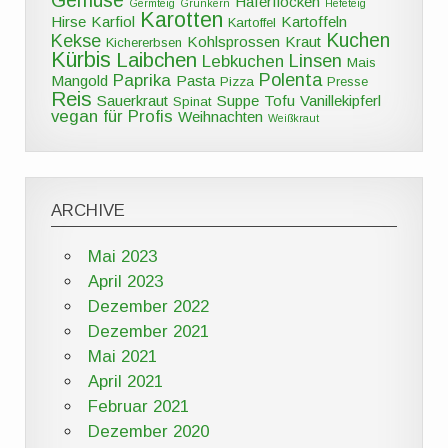
Gemüse
Haferflocken
Germteig
Grünkern
Hefeteig
Karotten
Hirse
Karfiol
Kartoffeln
Kartoffel
Kuchen
Kekse
Kohlsprossen
Kraut
Kichererbsen
Kürbis
Laibchen
Linsen
Lebkuchen
Mais
Polenta
Paprika
Mangold
Pasta
Pizza
Presse
Reis
Sauerkraut
Suppe
Tofu
Vanillekipferl
Spinat
vegan für Profis
Weihnachten
Weißkraut
ARCHIVE
Mai 2023
April 2023
Dezember 2022
Dezember 2021
Mai 2021
April 2021
Februar 2021
Dezember 2020