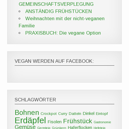
GEMEINSCHAFTSVERPLEGUNG
ANSTÄNDIG FRÜHSTÜCKEN
Weihnachten mit der nicht-veganen
Familie
PRAXISBUCH: Die vegane Option
VEGAN WERDEN AUF FACEBOOK:
SCHLAGWÖRTER
Bohnen
Dinkel
Crockpot
Curry
Datteln
Eintopf
Erdäpfel
Frühstück
Fisolen
Gastronomie
Gemüse
Haferflocken
Germteig
Grünkern
Hefeteig