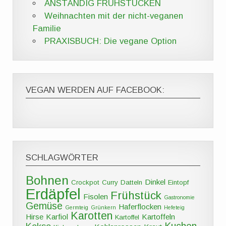
ANSTÄNDIG FRÜHSTÜCKEN
Weihnachten mit der nicht-veganen
Familie
PRAXISBUCH: Die vegane Option
VEGAN WERDEN AUF FACEBOOK:
SCHLAGWÖRTER
Bohnen
Dinkel
Crockpot
Curry
Datteln
Eintopf
Erdäpfel
Frühstück
Fisolen
Gastronomie
Gemüse
Haferflocken
Germteig
Grünkern
Hefeteig
Karotten
Hirse
Karfiol
Kartoffeln
Kartoffel
Kuchen