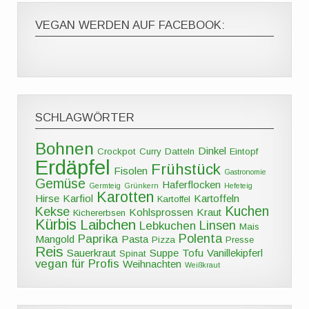
VEGAN WERDEN AUF FACEBOOK:
SCHLAGWÖRTER
Bohnen
Dinkel
Crockpot
Curry
Datteln
Eintopf
Erdäpfel
Frühstück
Fisolen
Gastronomie
Gemüse
Haferflocken
Germteig
Grünkern
Hefeteig
Karotten
Hirse
Karfiol
Kartoffeln
Kartoffel
Kuchen
Kekse
Kohlsprossen
Kraut
Kichererbsen
Kürbis
Laibchen
Linsen
Lebkuchen
Mais
Polenta
Paprika
Mangold
Pasta
Pizza
Presse
Reis
Sauerkraut
Suppe
Tofu
Vanillekipferl
Spinat
vegan für Profis
Weihnachten
Weißkraut