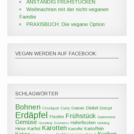
ANSTÄNDIG FRÜHSTÜCKEN
Weihnachten mit der nicht-veganen
Familie
PRAXISBUCH: Die vegane Option
VEGAN WERDEN AUF FACEBOOK:
SCHLAGWÖRTER
Bohnen
Dinkel
Crockpot
Curry
Datteln
Eintopf
Erdäpfel
Frühstück
Fisolen
Gastronomie
Gemüse
Haferflocken
Germteig
Grünkern
Hefeteig
Karotten
Hirse
Karfiol
Kartoffeln
Kartoffel