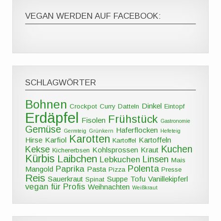
VEGAN WERDEN AUF FACEBOOK:
SCHLAGWÖRTER
Bohnen
Dinkel
Crockpot
Curry
Datteln
Eintopf
Erdäpfel
Frühstück
Fisolen
Gastronomie
Gemüse
Haferflocken
Germteig
Grünkern
Hefeteig
Karotten
Hirse
Karfiol
Kartoffeln
Kartoffel
Kuchen
Kekse
Kohlsprossen
Kraut
Kichererbsen
Kürbis
Laibchen
Linsen
Lebkuchen
Mais
Polenta
Paprika
Mangold
Pasta
Pizza
Presse
Reis
Sauerkraut
Suppe
Tofu
Vanillekipferl
Spinat
vegan für Profis
Weihnachten
Weißkraut