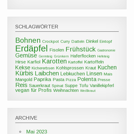
SCHLAGWÖRTER
Bohnen
Dinkel
Crockpot
Curry
Datteln
Eintopf
Erdäpfel
Frühstück
Fisolen
Gastronomie
Gemüse
Haferflocken
Germteig
Grünkern
Hefeteig
Karotten
Hirse
Karfiol
Kartoffeln
Kartoffel
Kuchen
Kekse
Kohlsprossen
Kraut
Kichererbsen
Kürbis
Laibchen
Linsen
Lebkuchen
Mais
Polenta
Paprika
Mangold
Pasta
Pizza
Presse
Reis
Sauerkraut
Suppe
Tofu
Vanillekipferl
Spinat
vegan für Profis
Weihnachten
Weißkraut
ARCHIVE
Mai 2023