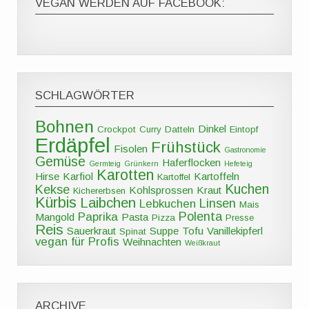
VEGAN WERDEN AUF FACEBOOK:
SCHLAGWÖRTER
Bohnen
Dinkel
Crockpot
Curry
Datteln
Eintopf
Erdäpfel
Frühstück
Fisolen
Gastronomie
Gemüse
Haferflocken
Germteig
Grünkern
Hefeteig
Karotten
Hirse
Karfiol
Kartoffeln
Kartoffel
Kuchen
Kekse
Kohlsprossen
Kraut
Kichererbsen
Kürbis
Laibchen
Linsen
Lebkuchen
Mais
Polenta
Paprika
Mangold
Pasta
Pizza
Presse
Reis
Sauerkraut
Suppe
Tofu
Vanillekipferl
Spinat
vegan für Profis
Weihnachten
Weißkraut
ARCHIVE