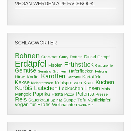
VEGAN WERDEN AUF FACEBOOK:
SCHLAGWÖRTER
Bohnen
Dinkel
Crockpot
Curry
Datteln
Eintopf
Erdäpfel
Frühstück
Fisolen
Gastronomie
Gemüse
Haferflocken
Germteig
Grünkern
Hefeteig
Karotten
Hirse
Karfiol
Kartoffeln
Kartoffel
Kuchen
Kekse
Kohlsprossen
Kraut
Kichererbsen
Kürbis
Laibchen
Linsen
Lebkuchen
Mais
Polenta
Paprika
Mangold
Pasta
Pizza
Presse
Reis
Sauerkraut
Suppe
Tofu
Vanillekipferl
Spinat
vegan für Profis
Weihnachten
Weißkraut