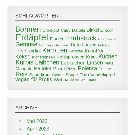
SCHLAGWÖRTER
Bohnen
Dinkel
Crockpot
Curry
Datteln
Eintopf
Erdäpfel
Frühstück
Fisolen
Gastronomie
Gemüse
Haferflocken
Germteig
Grünkern
Hefeteig
Karotten
Hirse
Karfiol
Kartoffeln
Kartoffel
Kuchen
Kekse
Kohlsprossen
Kraut
Kichererbsen
Kürbis
Laibchen
Linsen
Lebkuchen
Mais
Polenta
Paprika
Mangold
Pasta
Pizza
Presse
Reis
Sauerkraut
Suppe
Tofu
Vanillekipferl
Spinat
vegan für Profis
Weihnachten
Weißkraut
ARCHIVE
Mai 2023
April 2023