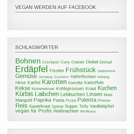
VEGAN WERDEN AUF FACEBOOK:
SCHLAGWÖRTER
Bohnen
Dinkel
Crockpot
Curry
Datteln
Eintopf
Erdäpfel
Frühstück
Fisolen
Gastronomie
Gemüse
Haferflocken
Germteig
Grünkern
Hefeteig
Karotten
Hirse
Karfiol
Kartoffeln
Kartoffel
Kuchen
Kekse
Kohlsprossen
Kraut
Kichererbsen
Kürbis
Laibchen
Linsen
Lebkuchen
Mais
Polenta
Paprika
Mangold
Pasta
Pizza
Presse
Reis
Sauerkraut
Suppe
Tofu
Vanillekipferl
Spinat
vegan für Profis
Weihnachten
Weißkraut