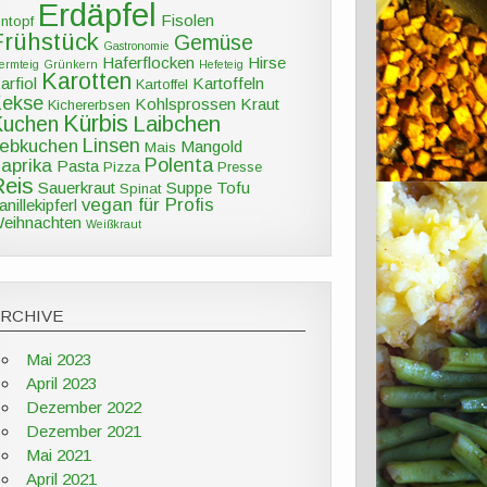
Erdäpfel
Fisolen
intopf
Frühstück
Gemüse
Gastronomie
Haferflocken
Hirse
ermteig
Grünkern
Hefeteig
Karotten
arfiol
Kartoffeln
Kartoffel
Kekse
Kohlsprossen
Kraut
Kichererbsen
Kürbis
Kuchen
Laibchen
Linsen
ebkuchen
Mangold
Mais
Polenta
aprika
Pasta
Pizza
Presse
Reis
Sauerkraut
Suppe
Tofu
Spinat
vegan für Profis
anillekipferl
eihnachten
Weißkraut
ARCHIVE
Mai 2023
April 2023
Dezember 2022
Dezember 2021
Mai 2021
April 2021