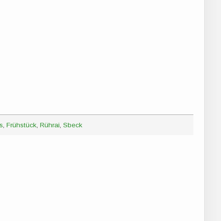
s
,
Frühstück
,
Rührai
,
Sbeck