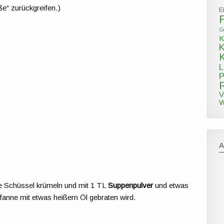
e“ zurückgreifen.)
E
G
K
L
P
V
W
e Schüssel krümeln und mit 1 TL
Suppenpulver
und etwas
fanne mit etwas heißem Öl gebraten wird.