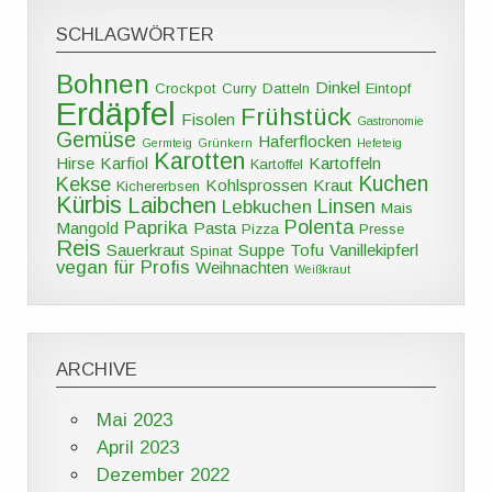
SCHLAGWÖRTER
Bohnen
Dinkel
Crockpot
Curry
Datteln
Eintopf
Erdäpfel
Frühstück
Fisolen
Gastronomie
Gemüse
Haferflocken
Germteig
Grünkern
Hefeteig
Karotten
Hirse
Karfiol
Kartoffeln
Kartoffel
Kuchen
Kekse
Kohlsprossen
Kraut
Kichererbsen
Kürbis
Laibchen
Linsen
Lebkuchen
Mais
Polenta
Paprika
Mangold
Pasta
Pizza
Presse
Reis
Sauerkraut
Suppe
Tofu
Vanillekipferl
Spinat
vegan für Profis
Weihnachten
Weißkraut
ARCHIVE
Mai 2023
April 2023
Dezember 2022