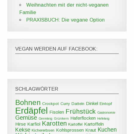
Weihnachten mit der nicht-veganen
Familie
PRAXISBUCH: Die vegane Option
VEGAN WERDEN AUF FACEBOOK:
SCHLAGWÖRTER
Bohnen
Dinkel
Crockpot
Curry
Datteln
Eintopf
Erdäpfel
Frühstück
Fisolen
Gastronomie
Gemüse
Haferflocken
Germteig
Grünkern
Hefeteig
Karotten
Hirse
Karfiol
Kartoffeln
Kartoffel
Kuchen
Kekse
Kohlsprossen
Kraut
Kichererbsen