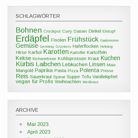
SCHLAGWÖRTER
Bohnen
Dinkel
Crockpot
Curry
Datteln
Eintopf
Erdäpfel
Frühstück
Fisolen
Gastronomie
Gemüse
Haferflocken
Germteig
Grünkern
Hefeteig
Karotten
Hirse
Karfiol
Kartoffeln
Kartoffel
Kuchen
Kekse
Kohlsprossen
Kraut
Kichererbsen
Kürbis
Laibchen
Linsen
Lebkuchen
Mais
Polenta
Paprika
Mangold
Pasta
Pizza
Presse
Reis
Sauerkraut
Suppe
Tofu
Vanillekipferl
Spinat
vegan für Profis
Weihnachten
Weißkraut
ARCHIVE
Mai 2023
April 2023