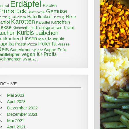
Erdäpfel
Fisolen
intopf
Frühstück
Gemüse
Gastronomie
Haferflocken
Hirse
ermteig
Grünkern
Hefeteig
Karotten
arfiol
Kartoffeln
Kartoffel
Kekse
Kohlsprossen
Kraut
Kichererbsen
Kürbis
Kuchen
Laibchen
Linsen
ebkuchen
Mangold
Mais
Polenta
aprika
Pasta
Pizza
Presse
Reis
Sauerkraut
Suppe
Tofu
Spinat
vegan für Profis
anillekipferl
eihnachten
Weißkraut
ARCHIVE
Mai 2023
April 2023
Dezember 2022
Dezember 2021
Mai 2021
April 2021