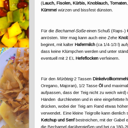
(
Lauch, Fisolen, Kürbis, Knoblauch, Tomaten
Kümme
l würzen und bissfest dünsten.
Für die
Bechamel-Soße
einen Schuß (Raps-)
anrösten. Wer mag kann auch eine Zehe
Knob
beginnt, mit kalter
Hafermilch
(ca 1/4-1/3 l) a
dass keine Klümpchen werden und unter stän
eventuell mit 2 EL
Hefeflocken
verfeinern.
Für den
Mürbteig
2 Tassen
Dinkelvollkornmehl
Oregano, Majoran), 1/2 Tasse
Öl
und maximal
aufpassen, dass der Teig nicht zu weich wird)
Händen durchkneten und in eine eingefettete 
drücken, wobei der Teig am Rand etwas höher
verwendet. Eine kleine Teigrolle kann dienlich 
Ketchup und Senf
bestreichen, mit der Gabel 
die Bechamel darübergießen und bei ca 180-2