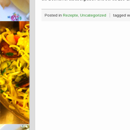
Posted in
Rezepte
,
Uncategorized
tagged w