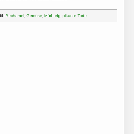
ith
Bechamel
,
Gemüse
,
Mürbteig
,
pikante Torte