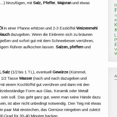
,…) hinzufügen, mit
Salz, Pfeffer
,
Majoran
und etwas
E
G
K
Öl
in einer Pfanne erhitzen und 2-3 Esslöffel
Weizenmehl
lauch
dazugeben. Wenn die Einbrenn sich zu bräunen
L
P
ufgießen und sofort gut mit dem Schneebesen verrühren,
digem Rühren aufkochen lassen.
Salzen, pfeffern
und
V
W
, Salz
(1/2 bis 1 TL), eventuell
Gewürze
(Kümmel,
 1/2 Tasse
Wasser
(nach und nach dazugeben und
 mit einem Kochlöffel gut verrühren und dann mit den
hitzebeständige Form aus Glas, Keramik oder Metall
 sein soll. Das geht ganz gut, wenn man seine Hände dazu
sein, ist aber nicht unbedingt notwendig. Den Teig mit etwas
ein paar Mal einstechen, das Gemüse reingeben und zuletzt
00 Grad für 30-40 Minuten backen.