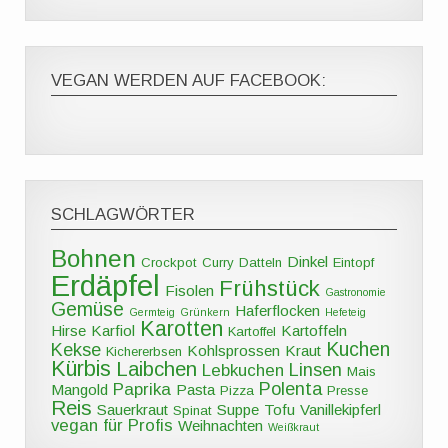
VEGAN WERDEN AUF FACEBOOK:
SCHLAGWÖRTER
Bohnen
Dinkel
Crockpot
Curry
Datteln
Eintopf
Erdäpfel
Frühstück
Fisolen
Gastronomie
Gemüse
Haferflocken
Germteig
Grünkern
Hefeteig
Karotten
Hirse
Karfiol
Kartoffeln
Kartoffel
Kuchen
Kekse
Kohlsprossen
Kraut
Kichererbsen
Kürbis
Laibchen
Linsen
Lebkuchen
Mais
Polenta
Paprika
Mangold
Pasta
Pizza
Presse
Reis
Sauerkraut
Suppe
Tofu
Vanillekipferl
Spinat
vegan für Profis
Weihnachten
Weißkraut