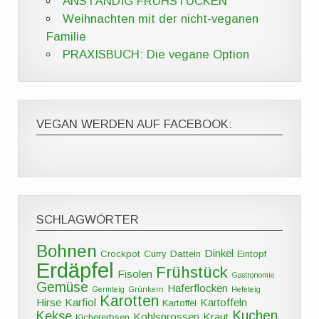
ANSTÄNDIG FRÜHSTÜCKEN
Weihnachten mit der nicht-veganen
Familie
PRAXISBUCH: Die vegane Option
VEGAN WERDEN AUF FACEBOOK:
SCHLAGWÖRTER
Bohnen
Dinkel
Crockpot
Curry
Datteln
Eintopf
Erdäpfel
Frühstück
Fisolen
Gastronomie
Gemüse
Haferflocken
Germteig
Grünkern
Hefeteig
Karotten
Hirse
Karfiol
Kartoffeln
Kartoffel
Kuchen
Kekse
Kohlsprossen
Kraut
Kichererbsen