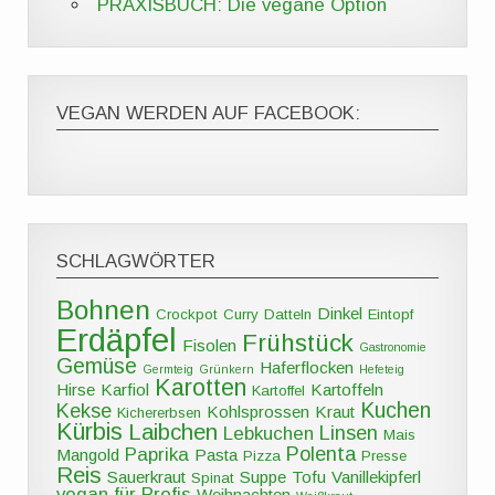
PRAXISBUCH: Die vegane Option
VEGAN WERDEN AUF FACEBOOK:
SCHLAGWÖRTER
Bohnen
Dinkel
Crockpot
Curry
Datteln
Eintopf
Erdäpfel
Frühstück
Fisolen
Gastronomie
Gemüse
Haferflocken
Germteig
Grünkern
Hefeteig
Karotten
Hirse
Karfiol
Kartoffeln
Kartoffel
Kuchen
Kekse
Kohlsprossen
Kraut
Kichererbsen
Kürbis
Laibchen
Linsen
Lebkuchen
Mais
Polenta
Paprika
Mangold
Pasta
Pizza
Presse
Reis
Sauerkraut
Suppe
Tofu
Vanillekipferl
Spinat
vegan für Profis
Weihnachten