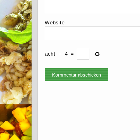
Website
acht
+
4
=