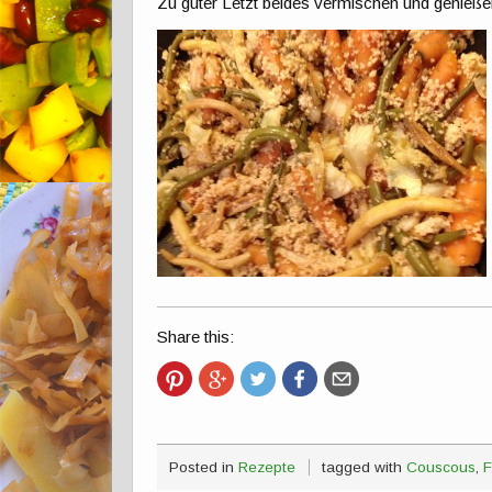
Zu guter Letzt beides vermischen und genieße
Share this:
Posted in
Rezepte
tagged with
Couscous
,
F