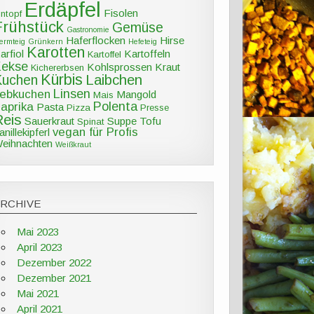
Erdäpfel
Fisolen
intopf
Frühstück
Gemüse
Gastronomie
Haferflocken
Hirse
ermteig
Grünkern
Hefeteig
Karotten
arfiol
Kartoffeln
Kartoffel
Kekse
Kohlsprossen
Kraut
Kichererbsen
Kürbis
Kuchen
Laibchen
Linsen
ebkuchen
Mangold
Mais
Polenta
aprika
Pasta
Pizza
Presse
Reis
Sauerkraut
Suppe
Tofu
Spinat
vegan für Profis
anillekipferl
eihnachten
Weißkraut
ARCHIVE
Mai 2023
April 2023
Dezember 2022
Dezember 2021
Mai 2021
April 2021