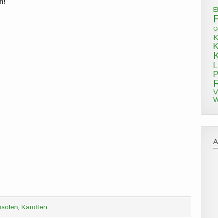
n!
E
G
K
L
P
V
W
isolen
,
Karotten