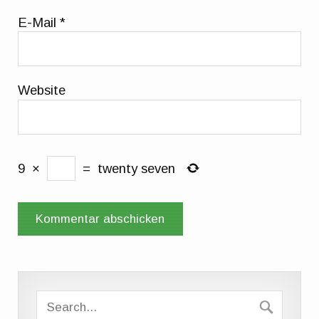
E-Mail
*
Website
9
×
=
twenty seven