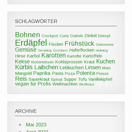
SCHLAGWÖRTER
Bohnen
Dinkel
Crockpot
Curry
Datteln
Eintopf
Erdäpfel
Frühstück
Fisolen
Gastronomie
Gemüse
Haferflocken
Germteig
Grünkern
Hefeteig
Karotten
Hirse
Karfiol
Kartoffeln
Kartoffel
Kuchen
Kekse
Kohlsprossen
Kraut
Kichererbsen
Kürbis
Laibchen
Linsen
Lebkuchen
Mais
Polenta
Paprika
Mangold
Pasta
Pizza
Presse
Reis
Sauerkraut
Suppe
Tofu
Vanillekipferl
Spinat
vegan für Profis
Weihnachten
Weißkraut
ARCHIVE
Mai 2023