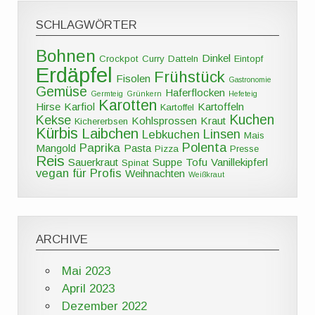
SCHLAGWÖRTER
Bohnen
Dinkel
Crockpot
Curry
Datteln
Eintopf
Erdäpfel
Frühstück
Fisolen
Gastronomie
Gemüse
Haferflocken
Germteig
Grünkern
Hefeteig
Karotten
Hirse
Karfiol
Kartoffeln
Kartoffel
Kuchen
Kekse
Kohlsprossen
Kraut
Kichererbsen
Kürbis
Laibchen
Linsen
Lebkuchen
Mais
Polenta
Paprika
Mangold
Pasta
Pizza
Presse
Reis
Sauerkraut
Suppe
Tofu
Vanillekipferl
Spinat
vegan für Profis
Weihnachten
Weißkraut
ARCHIVE
Mai 2023
April 2023
Dezember 2022