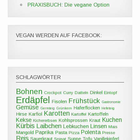
PRAXISBUCH: Die vegane Option
VEGAN WERDEN AUF FACEBOOK:
SCHLAGWÖRTER
Bohnen
Dinkel
Crockpot
Curry
Datteln
Eintopf
Erdäpfel
Frühstück
Fisolen
Gastronomie
Gemüse
Haferflocken
Germteig
Grünkern
Hefeteig
Karotten
Hirse
Karfiol
Kartoffeln
Kartoffel
Kuchen
Kekse
Kohlsprossen
Kraut
Kichererbsen
Kürbis
Laibchen
Linsen
Lebkuchen
Mais
Polenta
Paprika
Mangold
Pasta
Pizza
Presse
Reis
Sauerkraut
Suppe
Tofu
Vanillekipferl
Spinat