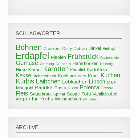
SCHLAGWÖRTER
Bohnen
Dinkel
Crockpot
Curry
Datteln
Eintopf
Erdäpfel
Frühstück
Fisolen
Gastronomie
Gemüse
Haferflocken
Germteig
Grünkern
Hefeteig
Karotten
Hirse
Karfiol
Kartoffeln
Kartoffel
Kuchen
Kekse
Kohlsprossen
Kraut
Kichererbsen
Kürbis
Laibchen
Linsen
Lebkuchen
Mais
Polenta
Paprika
Mangold
Pasta
Pizza
Presse
Reis
Sauerkraut
Suppe
Tofu
Vanillekipferl
Spinat
vegan für Profis
Weihnachten
Weißkraut
ARCHIVE