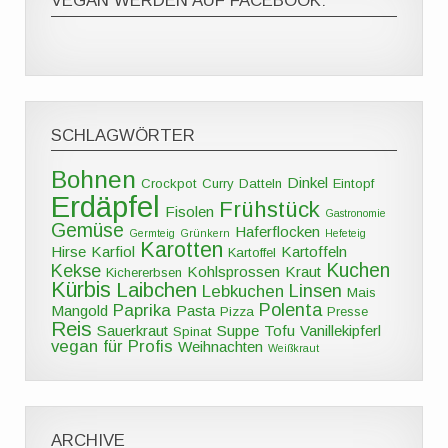
VEGAN WERDEN AUF FACEBOOK:
SCHLAGWÖRTER
Bohnen
Dinkel
Crockpot
Curry
Datteln
Eintopf
Erdäpfel
Frühstück
Fisolen
Gastronomie
Gemüse
Haferflocken
Germteig
Grünkern
Hefeteig
Karotten
Hirse
Karfiol
Kartoffeln
Kartoffel
Kuchen
Kekse
Kohlsprossen
Kraut
Kichererbsen
Kürbis
Laibchen
Linsen
Lebkuchen
Mais
Polenta
Paprika
Mangold
Pasta
Pizza
Presse
Reis
Sauerkraut
Suppe
Tofu
Vanillekipferl
Spinat
vegan für Profis
Weihnachten
Weißkraut
ARCHIVE