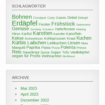
SCHLAGWÖRTER
Bohnen
Dinkel
Crockpot
Curry
Datteln
Eintopf
Erdäpfel
Frühstück
Fisolen
Gastronomie
Gemüse
Haferflocken
Germteig
Grünkern
Hefeteig
Karotten
Hirse
Karfiol
Kartoffeln
Kartoffel
Kuchen
Kekse
Kohlsprossen
Kraut
Kichererbsen
Kürbis
Laibchen
Linsen
Lebkuchen
Mais
Polenta
Paprika
Mangold
Pasta
Pizza
Presse
Reis
Sauerkraut
Suppe
Tofu
Vanillekipferl
Spinat
vegan für Profis
Weihnachten
Weißkraut
ARCHIVE
Mai 2023
April 2023
Dezember 2022