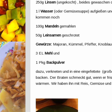
250g
Linsen
(ungekocht) , beides gewaschen 
1 l
Wasser
(oder Gemüsesuppe) aufgießen und 
kommen noch
100g
Mandeln
gemahlen
50g
Leinsamen
geschrotet
Gewürze:
Majoran, Kümmel, Pfeffer, Knoblau
3 EL
Mehl
und
1 Pkg
Backpulver
dazu, verkneten und in eine eingefettete (gr
backen. Der Braten schmeckt gut, wenn er frisc
wärmen. Wir haben ihn mit Reis, Gemüse und