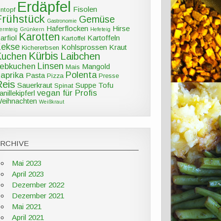
Erdäpfel
Fisolen
intopf
Frühstück
Gemüse
Gastronomie
Haferflocken
Hirse
ermteig
Grünkern
Hefeteig
Karotten
arfiol
Kartoffeln
Kartoffel
Kekse
Kohlsprossen
Kraut
Kichererbsen
Kürbis
Kuchen
Laibchen
Linsen
ebkuchen
Mangold
Mais
Polenta
aprika
Pasta
Pizza
Presse
Reis
Sauerkraut
Suppe
Tofu
Spinat
vegan für Profis
anillekipferl
eihnachten
Weißkraut
ARCHIVE
Mai 2023
April 2023
Dezember 2022
Dezember 2021
Mai 2021
April 2021