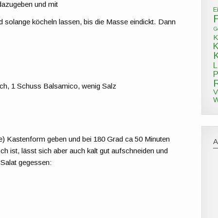
dazugeben und mit
E
solange köcheln lassen, bis die Masse eindickt. Dann
G
K
L
P
ch, 1 Schuss Balsamico, wenig Salz
V
W
oße) Kastenform geben und bei 180 Grad ca 50 Minuten
h ist, lässt sich aber auch kalt gut aufschneiden und
 Salat gegessen: